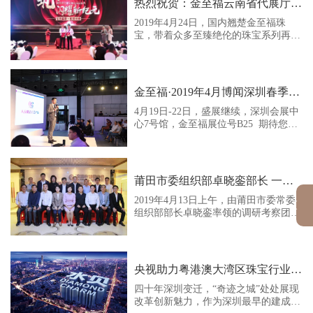
热烈祝贺：金至福云南省代展厅及运营中心，耀世绽放！
2019年4月24日，国内翘楚金至福珠
宝，带着众多至臻绝伦的珠宝系列再次
华丽绽放于云南昆明，云南省代展厅及
运营中心开业盛典圆满举行
金至福·2019年4月博闻深圳春季珠宝盛展火爆进行中！
4月19日-22日，盛展继续，深圳会展中
心7号馆，金至福展位号B25 期待您的
莅临！
莆田市委组织部卓晓銮部长 一行莅临金至福考察指导
2019年4月13日上午，由莆田市委常委
组织部部长卓晓銮率领的调研考察团莅
临深圳市莆田商会考察指导工作，莆田
市委组织部副部长、正处级组织员蔡金
春、莆田市科技局局长梁国镇、莆田市
人社局局长郑重、中国海峡人才市场莆
央视助力粤港澳大湾区珠宝行业；金至福珠宝，再创传奇。
田分部主任卓炳昌、莆田市城厢区委常
委、组织部部长陆建琪等领导10人共同
四十年深圳变迁，“奇迹之城”处处展现
参加。
改革创新魅力，作为深圳最早的建成区