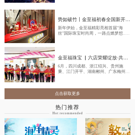
——罗湖，率先建设“深圳质量先行
区”，锚定“国际消费中心核心”，集聚
源源不断的人流、物流、商流。“北科
技创新、南金融商贸”的全新产业格局
势如破竹丨金至福初春全国新开门店再创造辉煌！
已经成型，创意、人才、财富持续向罗
湖汇聚。
新年伊始，金至福精彩亮相首届“海
丝”国际珠宝时尚周，一路点燃梦想...
同时，金至福今春新开门店的好消息捷
报频传！开年至今，金至福新开门店十
多家，涵盖河南、山西、云南、福建、
陕西、贵州、江苏、辽宁等8个省份。
金至福珠宝 ▏六店荣耀绽放·共迎璀璨未
6月，四川成都、浙江绍兴、贵州施
秉、江门开平、湖南郴州、广东梅州！
六大加盟店紧贴潮流，展望未来，同步
开业、盛大起航！
点击获取更多
热门推荐
Hot recommended