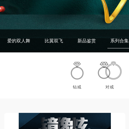
爱的双人舞
比翼双飞
新品鉴赏
系列合集
钻戒
对戒