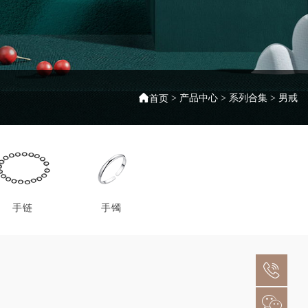
>
产品中心
>
系列合集
>
男戒
首页
手链
手镯