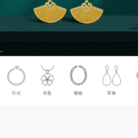
男戒
吊坠
项链
耳饰