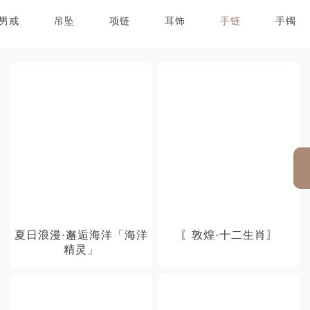
男戒
吊坠
项链
耳饰
手链
手镯
夏日浪漫·邂逅海洋「海洋
〖敦煌·十二生肖〗
精灵」