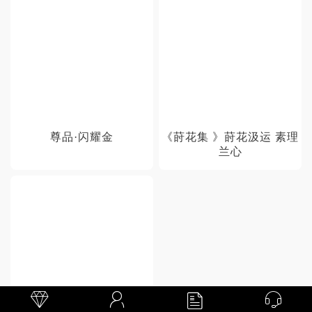
尊品·闪耀金
《莳花集 》莳花汲运 素理
兰心